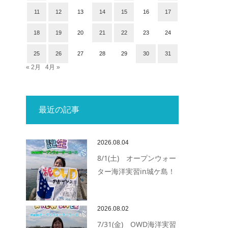
11
12
13
14
15
16
17
18
19
20
21
22
23
24
25
26
27
28
29
30
31
« 2月
4月 »
最近の記事
2026.08.04
8/1(土) オープンウォー
ター海洋実習in城ケ島！
2026.08.02
7/31(金) OWD海洋実習