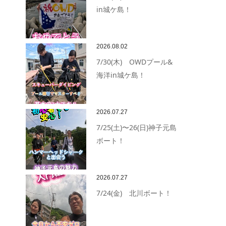
in城ケ島！
2026.08.02
7/30(木) OWDプール&
海洋in城ケ島！
2026.07.27
7/25(土)〜26(日)神子元島
ボート！
2026.07.27
7/24(金) 北川ボート！