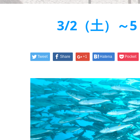
3/2（土）
Tweet
Share
+1
Hatena
Pocket