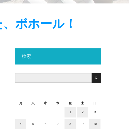
た、ボホール！
検索
2019年3月
月
火
水
木
金
土
日
1
2
3
4
5
6
7
8
9
10