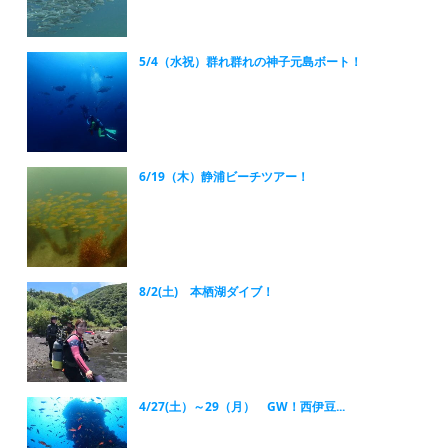
5/4（水祝）群れ群れの神子元島ボート！
6/19（木）静浦ビーチツアー！
8/2(土) 本栖湖ダイブ！
4/27(土）～29（月） GW！西伊豆...