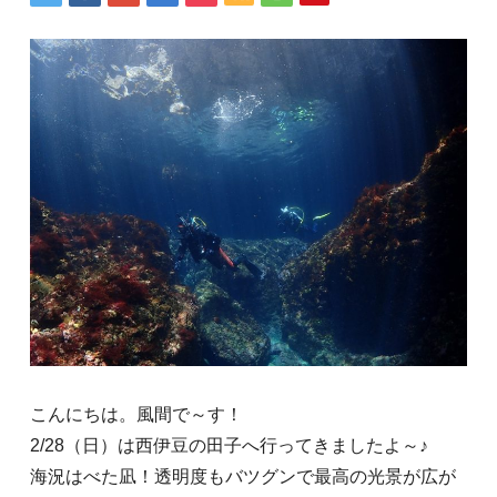
こんにちは。風間で～す！
2/28（日）は西伊豆の田子へ行ってきましたよ～♪
海況はべた凪！透明度もバツグンで最高の光景が広が