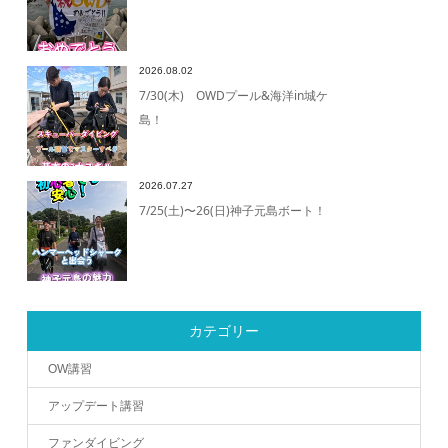
2026.08.02
7/30(木) OWDプール&海洋in城ケ
島！
2026.07.27
7/25(土)〜26(日)神子元島ボート！
カテゴリー
OW講習
アップデート講習
ファンダイビング