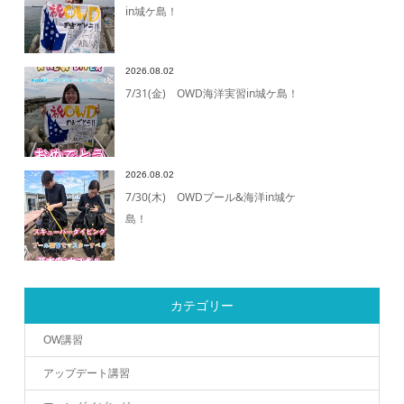
in城ケ島！
2026.08.02
7/31(金) OWD海洋実習in城ケ島！
2026.08.02
7/30(木) OWDプール&海洋in城ケ
島！
カテゴリー
OW講習
アップデート講習