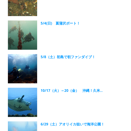
5/4(日) 菖蒲沢ボート！
5/8（土）初島で初ファンダイブ！
10/17（火）～20（金） 沖縄！久米...
6/29（土）アオリイカ狙いで海洋公園！