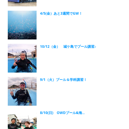
4/5(金）あと3週間でGW！
10/12（金） 城ケ島でプール講習♪
9/1（火）プール＆学科講習！
8/10(日) OWDプール&海...