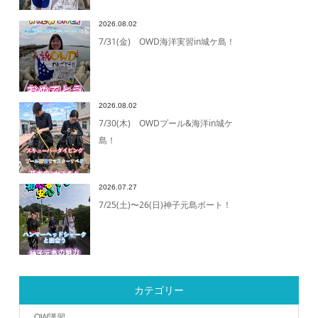
2026.08.02
7/31(金) OWD海洋実習in城ケ島！
2026.08.02
7/30(木) OWDプール&海洋in城ケ
島！
2026.07.27
7/25(土)〜26(日)神子元島ボート！
カテゴリー
OW講習