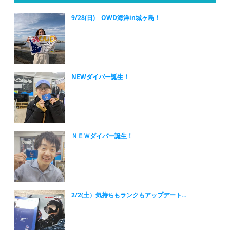
9/28(日) OWD海洋in城ヶ島！
NEWダイバー誕生！
ＮＥＷダイバー誕生！
2/2(土）気持ちもランクもアップデート...