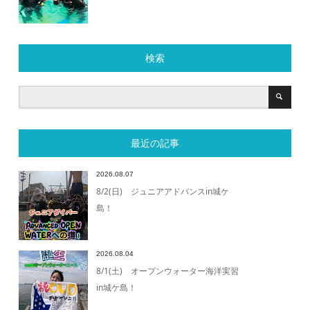
検索
最近の記事
2026.08.07
8/2(日) ジュニアアドバンスin城ケ
島！
2026.08.04
8/1(土) オープンウォーター海洋実習
in城ケ島！