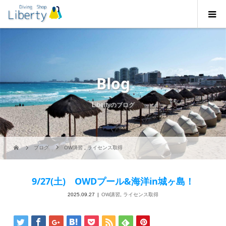
Blog
Libertyのブログ
ブログ
OW講習
,
ライセンス取得
9/27(土) OWDプール&海洋in城ヶ島！
2025.09.27
OW講習
,
ライセンス取得