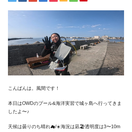
こんばんは。風間です！
本日はOWDのプール&海洋実習で城ヶ島へ行ってきま
したよ〜♪
天候は曇りのち晴れ☁/☀️海況は凪🏖️透明度は3〜10m