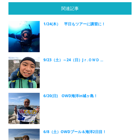
関連記事
1/24(木） 平日もツアーに講習に！
9/23（土）～24（日）Jｒ.ＯＷＤ ...
6/20(日) OWD海洋in城ヶ島！
6/8（土）OWDプール＆海洋2日目！