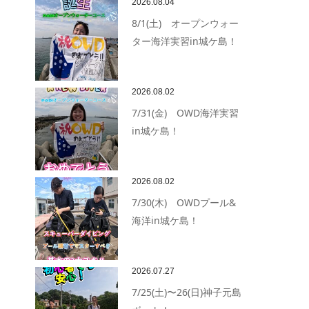
2026.08.04
8/1(土) オープンウォー
ター海洋実習in城ケ島！
2026.08.02
7/31(金) OWD海洋実習
in城ケ島！
2026.08.02
7/30(木) OWDプール&
海洋in城ケ島！
2026.07.27
7/25(土)〜26(日)神子元島