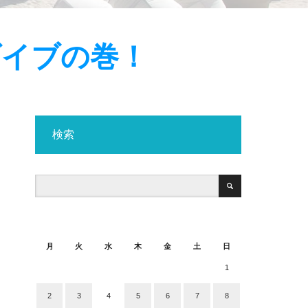
ダイブの巻！
検索
2020年11月
月
火
水
木
金
土
日
1
2
3
4
5
6
7
8