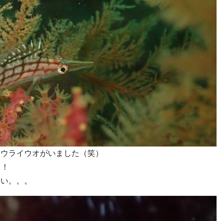
フウライウオがいました（笑）
！！
しい。。。