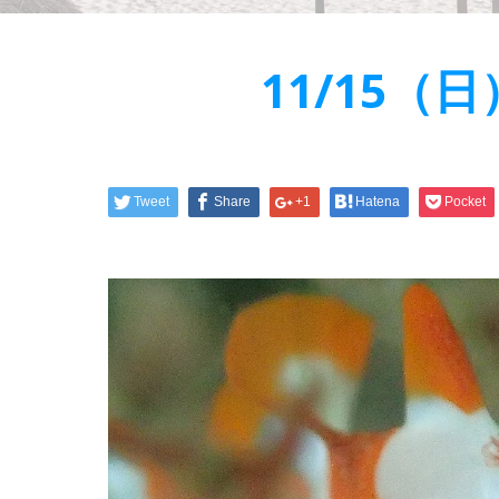
11/15
Tweet
Share
+1
Hatena
Pocket