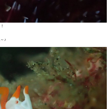
！！
～♪