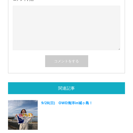
関連記事
9/28(日) OWD海洋in城ヶ島！