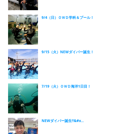
9/4（日）ＯＷＤ学科＆プール！
9/15（火）NEWダイバー誕生！
7/19（火）ＯＷＤ海洋1日目！
NEWダイバー誕生‼&#x...