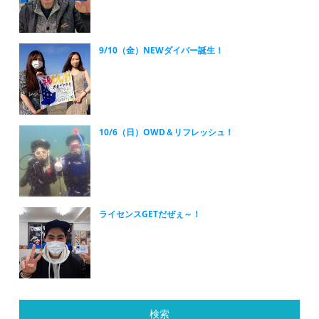
9/10（金）NEWダイバー誕生！
10/6（日）OWD＆リフレッシュ！
ライセンスGETだぜぇ～！
検索