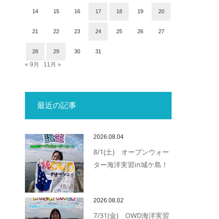
14
15
16
17
18
19
20
21
22
23
24
25
26
27
28
29
30
31
« 9月
11月 »
最近の記事
2026.08.04
8/1(土) オープンウォー
ター海洋実習in城ケ島！
2026.08.02
7/31(金) OWD海洋実習