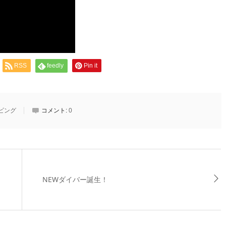
RSS
feedly
Pin it
ビング
コメント:
0
NEWダイバー誕生！