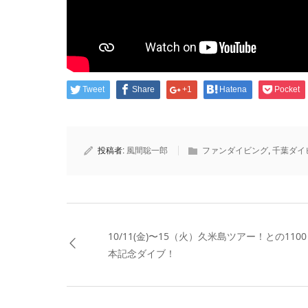
Tweet
Share
+1
Hatena
Pocket
投稿者:
風間聡一郎
ファンダイビング
,
千葉ダイ
10/11(金)〜15（火）久米島ツアー！との1100
本記念ダイブ！