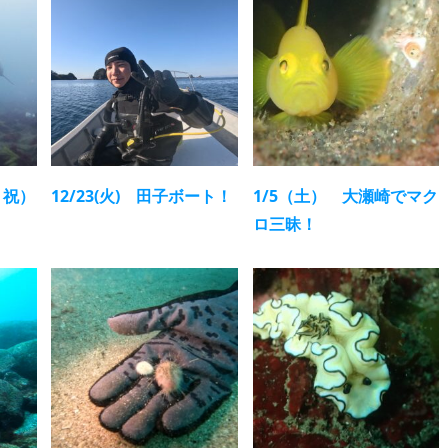
・祝）
12/23(火) 田子ボート！
1/5（土） 大瀬崎でマク
ロ三昧！