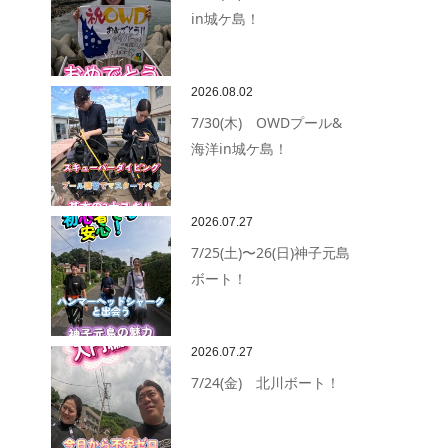
in城ケ島！
2026.08.02
7/30(木) OWDプール&
海洋in城ケ島！
2026.07.27
7/25(土)〜26(日)神子元島
ボート！
2026.07.27
7/24(金) 北川ボート！