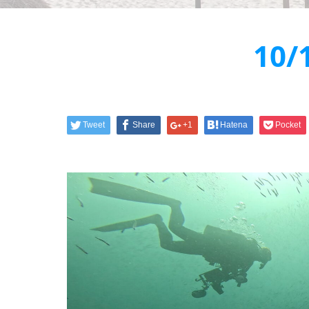
10
Tweet
Share
+1
Hatena
Pocket