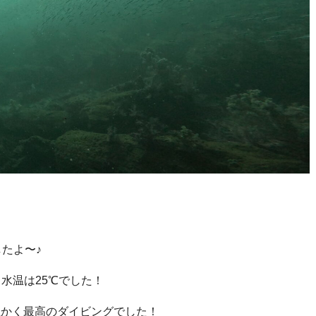
したよ〜♪
！水温は25℃でした！
温かく最高のダイビングでした！