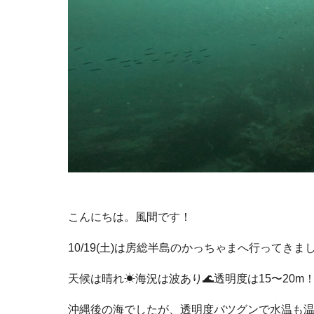
こんにちは。風間です！
10/19(土)は房総半島のかっちゃまへ行ってきま
天候は晴れ☀海況は波あり🌊透明度は15〜20m
沖縄後の海でしたが、透明度バツグンで水温も