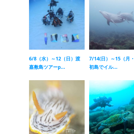
6/8（水）～12（日）渡
7/14(日）～15（月
嘉敷島ツアーp...
初島でイル...