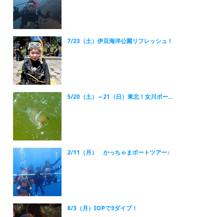
7/23（土）伊豆海洋公園リフレッシュ！
5/20（土）～21（日）東北！女川ボー...
2/11（月） かっちゃまボートツアー♪
8/3（月）IOPで3ダイブ！