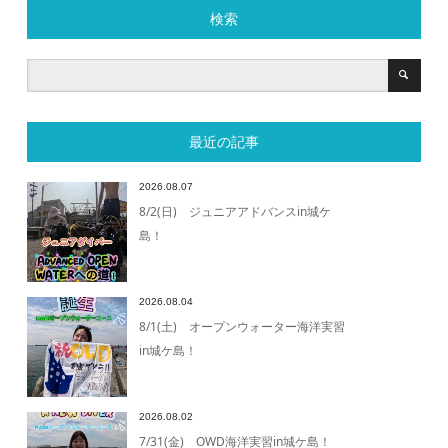
検索
最近の記事
2026.08.07
8/2(日) ジュニアアドバンスin城ケ
島！
2026.08.04
8/1(土) オープンウォーター海洋実習
in城ケ島！
2026.08.02
7/31(金) OWD海洋実習in城ケ島！