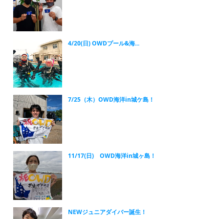
4/20(日) OWDプール&海...
7/25（木）OWD海洋in城ケ島！
11/17(日) OWD海洋in城ヶ島！
NEWジュニアダイバー誕生！