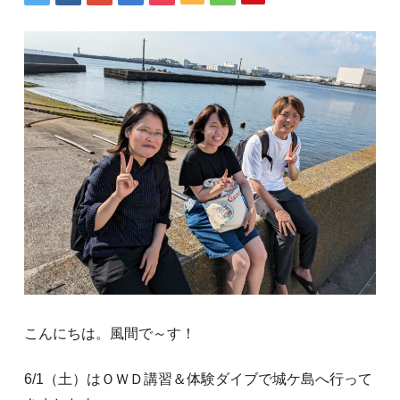
こんにちは。風間で～す！
6/1（土）はＯＷＤ講習＆体験ダイブで城ケ島へ行って