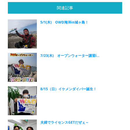
関連記事
5/1(木) OWD海洋in城ヶ島！
7/23(木) オープンウォーター講習i...
8/15（日）イケメンダイバー誕生！
夫婦でライセンスGETだぜぇ～