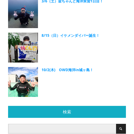
3/6（土）金ちゃんと海洋実習1日目！
8/15（日）イケメンダイバー誕生！
10/2(木) OWD海洋in城ヶ島！
検索