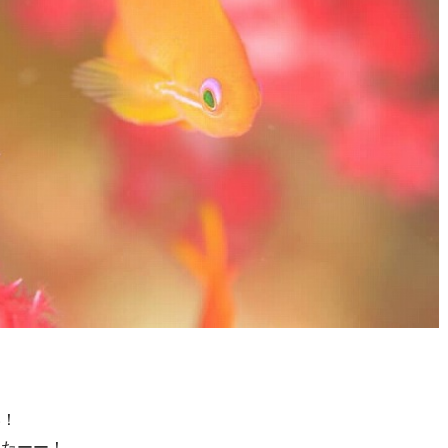
い！
したーー！