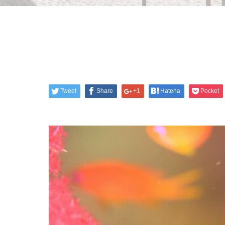
Tweet
Share
+1
Hatena
Pocket