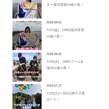
ター海洋実習in城ケ島！
2026.08.02
7/31(金) OWD海洋実習
in城ケ島！
2026.08.02
7/30(木) OWDプール&
海洋in城ケ島！
2026.07.27
7/25(土)〜26(日)神子元島
ボート！