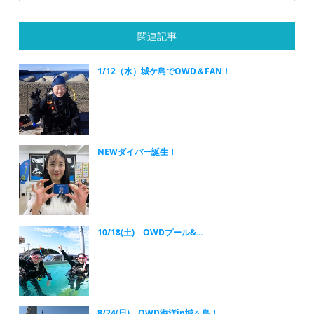
関連記事
1/12（水）城ケ島でOWD＆FAN！
NEWダイバー誕生！
10/18(土) OWDプール&...
8/24(日) OWD海洋in城ヶ島！