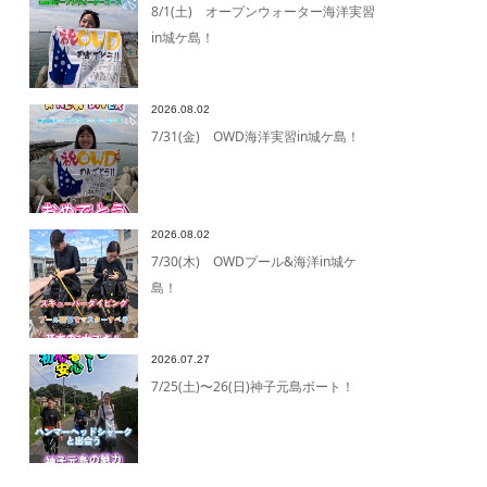
8/1(土) オープンウォーター海洋実習
in城ケ島！
2026.08.02
7/31(金) OWD海洋実習in城ケ島！
2026.08.02
7/30(木) OWDプール&海洋in城ケ
島！
2026.07.27
7/25(土)〜26(日)神子元島ボート！