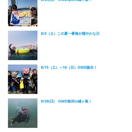
8/3（土）この夏一番海が穏やかな日
8/15（土）～16（日）OWD誕生！
9/29(日) OWD海洋in城ヶ島！