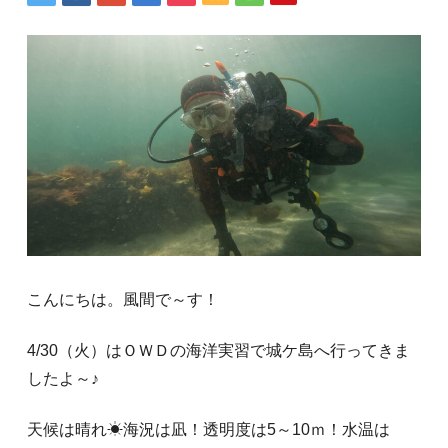
こんにちは。風間で～す！
4/30（火）はＯＷＤの海洋実習で城ケ島へ行ってきま
したよ～♪
天候は晴れ☀海況は凪！透明度は5～10ｍ！水温は