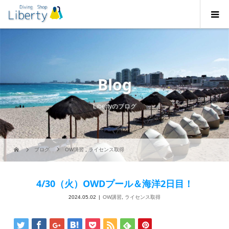
Blog
Libertyのブログ
ブログ
OW講習
,
ライセンス取得
4/30（火）OWDプール＆海洋2日目！
2024.05.02
OW講習
,
ライセンス取得