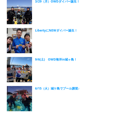
3/29（月）OWDダイバー誕生！
LibertyにNEWダイバー誕生！
9/6(土) OWD海洋in城ヶ島！
6/15（火）城ケ島でプール講習♪