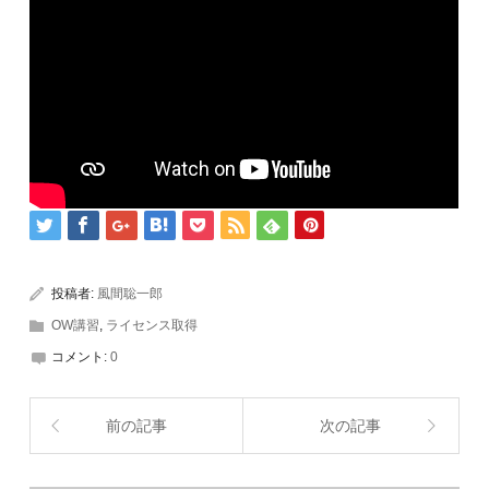
投稿者:
風間聡一郎
OW講習
,
ライセンス取得
コメント:
0
前の記事
次の記事