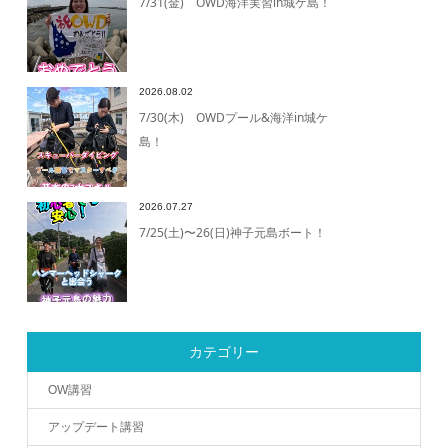
7/31(金) OWD海洋実習in城ケ島！
2026.08.02
7/30(木) OWDプール&海洋in城ケ
島！
2026.07.27
7/25(土)〜26(日)神子元島ボート！
カテゴリー
OW講習
アップデート講習