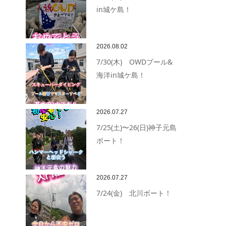
in城ケ島！
2026.08.02
7/30(木) OWDプール&
海洋in城ケ島！
2026.07.27
7/25(土)〜26(日)神子元島
ボート！
2026.07.27
7/24(金) 北川ボート！