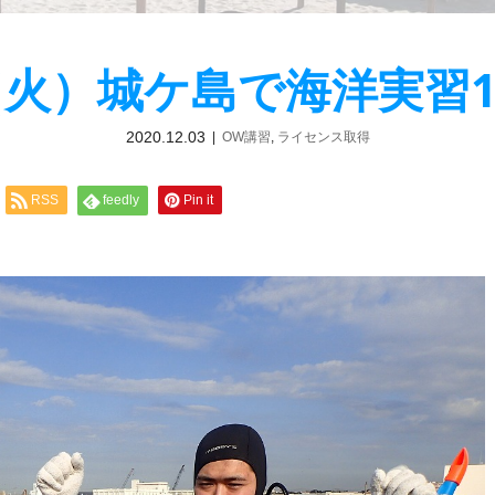
1（火）城ケ島で海洋実習
2020.12.03
OW講習
,
ライセンス取得
RSS
feedly
Pin it