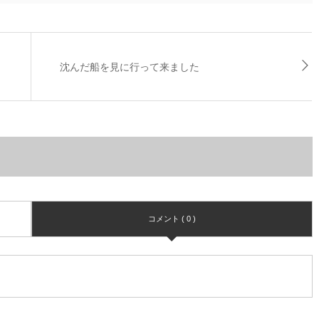
沈んだ船を見に行って来ました
コメント ( 0 )