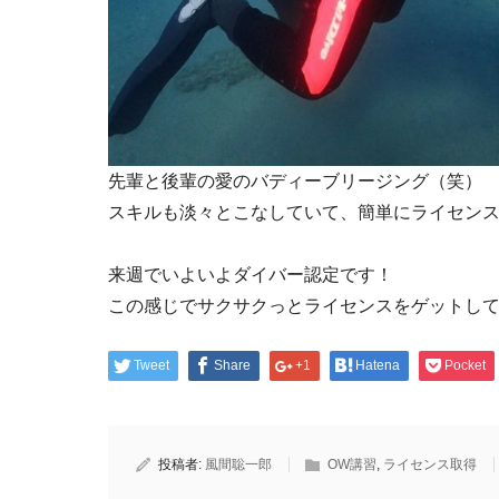
先輩と後輩の愛のバディーブリージング（笑）
スキルも淡々とこなしていて、簡単にライセン
来週でいよいよダイバー認定です！
この感じでサクサクっとライセンスをゲットして
Tweet
Share
+1
Hatena
Pocket
投稿者:
風間聡一郎
OW講習
,
ライセンス取得