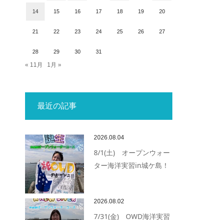
14
15
16
17
18
19
20
21
22
23
24
25
26
27
28
29
30
31
« 11月
1月 »
最近の記事
2026.08.04
8/1(土) オープンウォー
ター海洋実習in城ケ島！
2026.08.02
7/31(金) OWD海洋実習