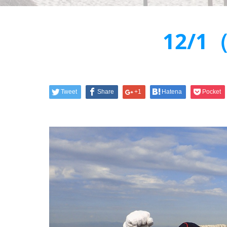
12/
Tweet
Share
+1
Hatena
Pocket