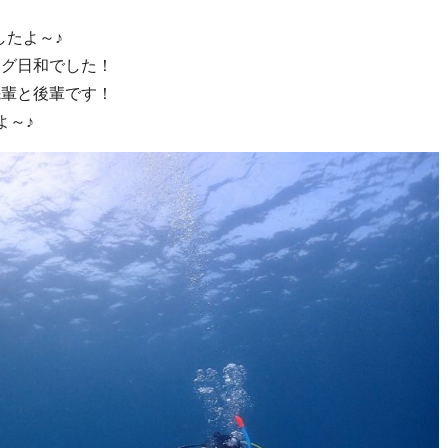
したよ～♪
ング日和でした！
先輩と後輩です！
よ～♪