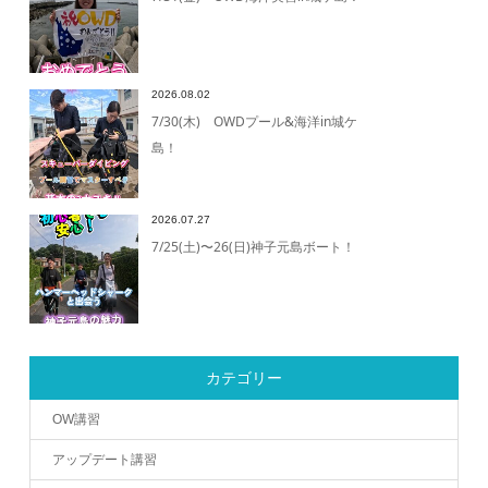
2026.08.02
7/30(木) OWDプール&海洋in城ケ
島！
2026.07.27
7/25(土)〜26(日)神子元島ボート！
カテゴリー
OW講習
アップデート講習