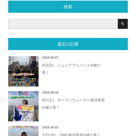
検索
最近の記事
2026.08.07
8/2(日) ジュニアアドバンスin城ケ
島！
2026.08.04
8/1(土) オープンウォーター海洋実習
in城ケ島！
2026.08.02
7/31(金) OWD海洋実習in城ケ島！