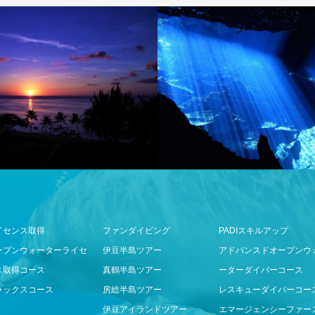
イセンス取得
ファンダイビング
PADIスキルアップ
ープンウォーターライセ
伊豆半島ツアー
アドバンスドオープンウ
ス取得コース
真鶴半島ツアー
ーターダイバーコース
ラックスコース
房総半島ツアー
レスキューダイバーコー
伊豆アイランドツアー
エマージェンシーファー