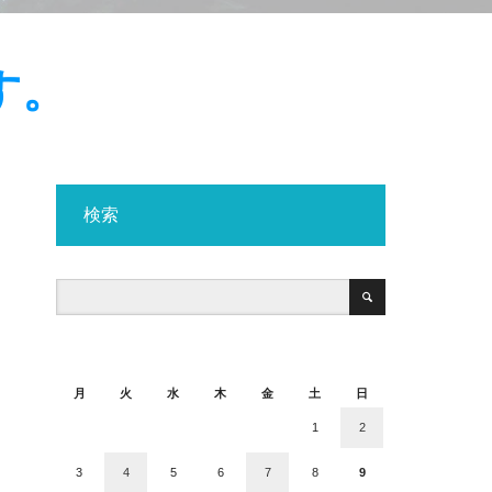
す。
検索
2026年8月
月
火
水
木
金
土
日
1
2
3
4
5
6
7
8
9