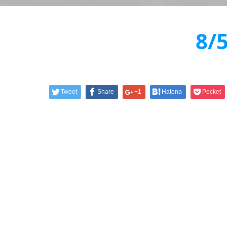
8
Tweet
Share
+1
Hatena
Pocket