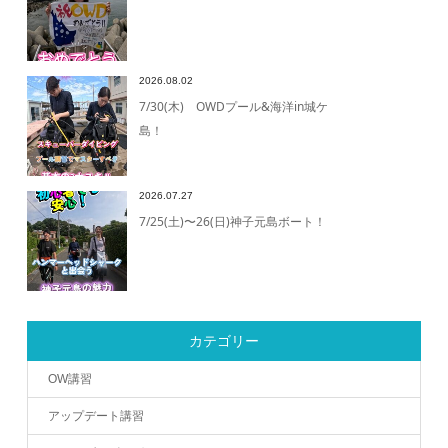
2026.08.02
7/30(木) OWDプール&海洋in城ケ
島！
2026.07.27
7/25(土)〜26(日)神子元島ボート！
カテゴリー
OW講習
アップデート講習