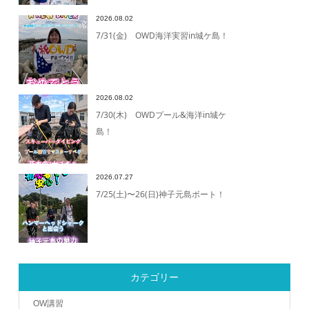
2026.08.02
7/31(金) OWD海洋実習in城ケ島！
2026.08.02
7/30(木) OWDプール&海洋in城ケ
島！
2026.07.27
7/25(土)〜26(日)神子元島ボート！
カテゴリー
OW講習