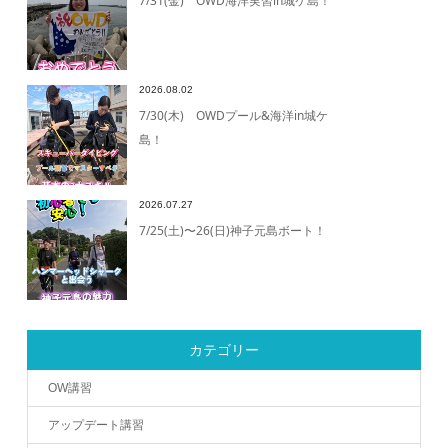
7/31(金) OWD海洋実習in城ケ島！
2026.08.02
7/30(木) OWDプール&海洋in城ケ
島！
2026.07.27
7/25(土)〜26(日)神子元島ボート！
カテゴリー
OW講習
アップデート講習