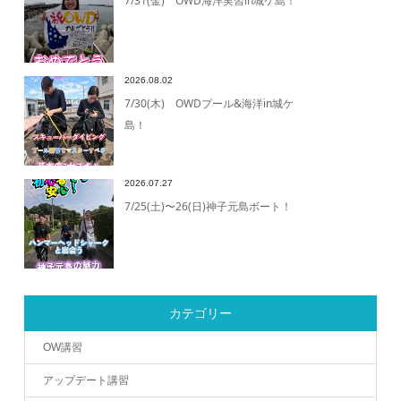
7/31(金) OWD海洋実習in城ケ島！
2026.08.02
7/30(木) OWDプール&海洋in城ケ
島！
2026.07.27
7/25(土)〜26(日)神子元島ボート！
カテゴリー
OW講習
アップデート講習