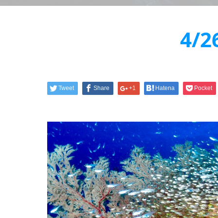
4/
Tweet
Share
+1
Hatena
Pocket