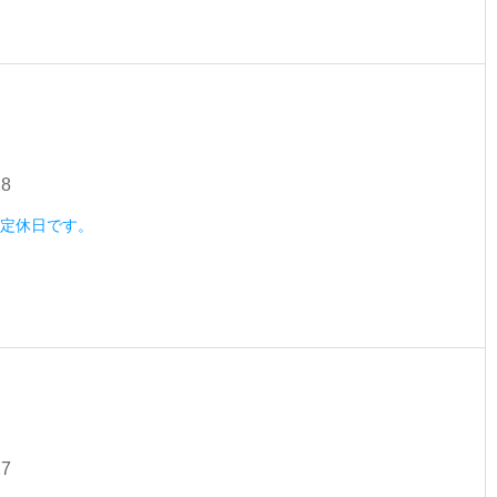
28
水）定休日です。
27