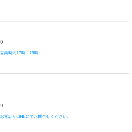
30
）営業時間17時～19時
29
木）お電話かLINEにてお問合せください。