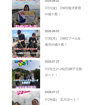
2026.08.02
7/31(金) OWD海洋実習
in城ケ島！
2026.08.02
7/30(木) OWDプール&
海洋in城ケ島！
2026.07.27
7/25(土)〜26(日)神子元島
ボート！
2026.07.27
7/24(金) 北川ボート！