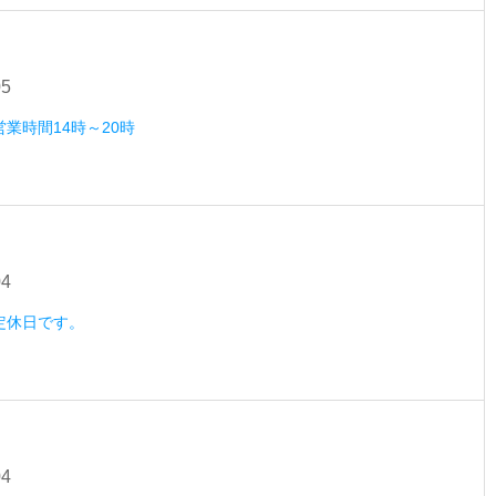
05
営業時間14時～20時
04
）定休日です。
04