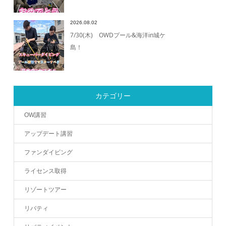
2026.08.02
7/30(木) OWDプール&海洋in城ケ
島！
カテゴリー
OW講習
アップデート講習
ファンダイビング
ライセンス取得
リゾートツアー
リバティ