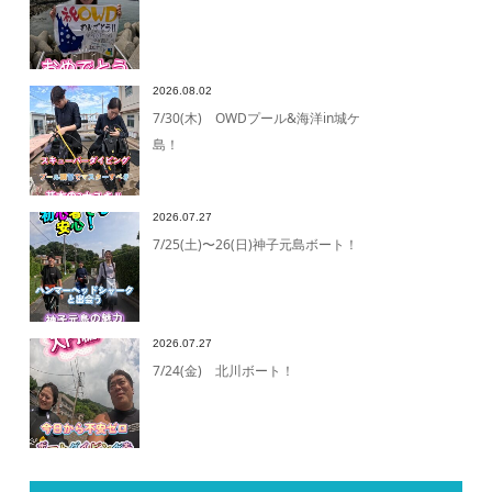
2026.08.02
7/30(木) OWDプール&海洋in城ケ
島！
2026.07.27
7/25(土)〜26(日)神子元島ボート！
2026.07.27
7/24(金) 北川ボート！