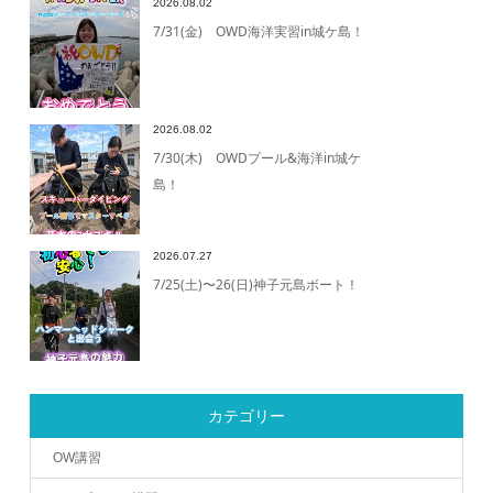
2026.08.02
7/31(金) OWD海洋実習in城ケ島！
2026.08.02
7/30(木) OWDプール&海洋in城ケ
島！
2026.07.27
7/25(土)〜26(日)神子元島ボート！
カテゴリー
OW講習