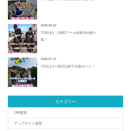
2026.08.02
7/30(木) OWDプール&海洋in城ケ
島！
2026.07.27
7/25(土)〜26(日)神子元島ボート！
カテゴリー
OW講習
アップデート講習