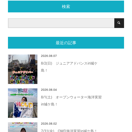
検索
最近の記事
2026.08.07
8/2(日) ジュニアアドバンスin城ケ
島！
2026.08.04
8/1(土) オープンウォーター海洋実習
in城ケ島！
2026.08.02
7/31(金) OWD海洋実習in城ケ島！