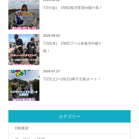
7/31(金) OWD海洋実習in城ケ島！
2026.08.02
7/30(木) OWDプール&海洋in城ケ
島！
2026.07.27
7/25(土)〜26(日)神子元島ボート！
カテゴリー
OW講習