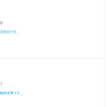
28
水）定休日です。
27
火）臨時休業です。