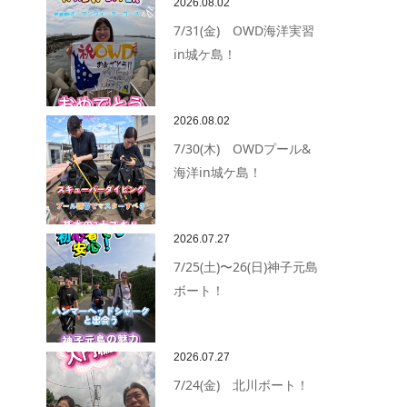
2026.08.02
7/31(金) OWD海洋実習
in城ケ島！
2026.08.02
7/30(木) OWDプール&
海洋in城ケ島！
2026.07.27
7/25(土)〜26(日)神子元島
ボート！
2026.07.27
7/24(金) 北川ボート！