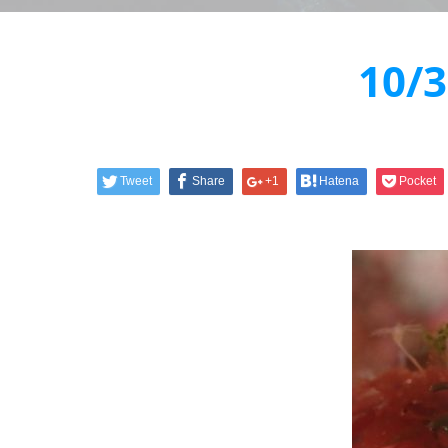
10
Tweet
Share
+1
Hatena
Pocket