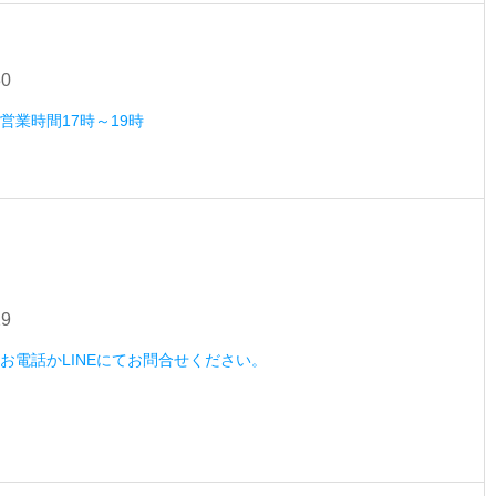
30
）営業時間17時～19時
29
木）お電話かLINEにてお問合せください。