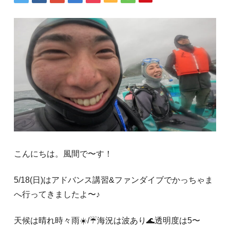
こんにちは。風間で〜す！
5/18(日)はアドバンス講習&ファンダイブでかっちゃま
へ行ってきましたよ〜♪
天候は晴れ時々雨☀️/☔海況は波あり🌊透明度は5〜