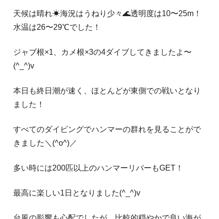
天候は晴れ☀海況はうねり少々🌊透明度は10〜25m！
水温は26〜29℃でした！
ジャブ根×1、カメ根×3の4ダイブしてきましたよ〜
(^_^)v
本日も終日潮が速く、ほとんどが東側での戦いとなり
ました！
すべてのダイビングでハンマーの群れを見ることがで
きました＼(^o^)／
多い時には200匹以上のハンマーリバーもGET！
最高に楽しい1日となりました(^_^)v
台風の影響も心配でしたが、比較的穏やかで良い海が