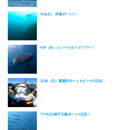
5/4(火) 伊東ボート‼...
9/9（水）ジンベイダイブツアー！
2/26（日）菖蒲沢ボート＆ビーチ2日目...
7/13(土)神子元島ボート1日目！