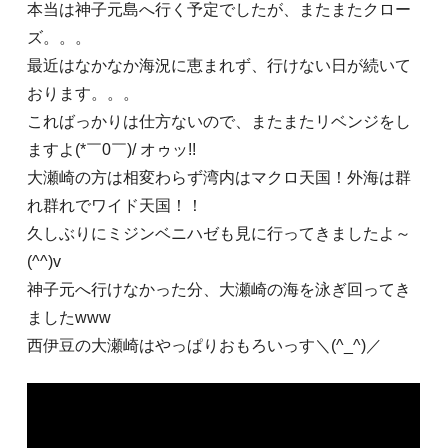
本当は神子元島へ行く予定でしたが、またまたクロー
ズ。。。
最近はなかなか海況に恵まれず、行けない日が続いて
おります。。。
こればっかりは仕方ないので、またまたリベンジをし
ますよ(*￣0￣)/ オゥッ!!
大瀬崎の方は相変わらず湾内はマクロ天国！外海は群
れ群れでワイド天国！！
久しぶりにミジンベニハゼも見に行ってきましたよ～
(^^)v
神子元へ行けなかった分、大瀬崎の海を泳ぎ回ってき
ましたwww
西伊豆の大瀬崎はやっぱりおもろいっす＼(^_^)／