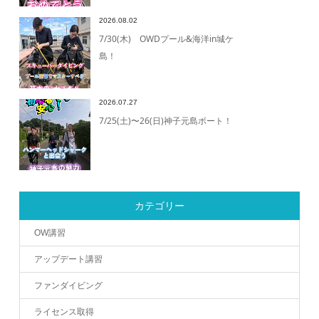
2026.08.02
7/30(木) OWDプール&海洋in城ケ
島！
2026.07.27
7/25(土)〜26(日)神子元島ボート！
カテゴリー
OW講習
アップデート講習
ファンダイビング
ライセンス取得