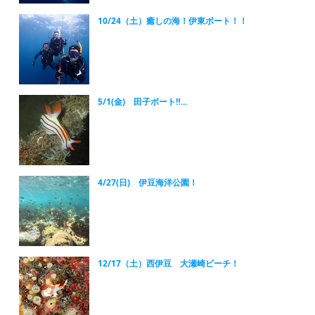
10/24（土）癒しの海！伊東ボート！！
5/1(金) 田子ボート‼...
4/27(日) 伊豆海洋公園！
12/17（土）西伊豆 大瀬崎ビーチ！