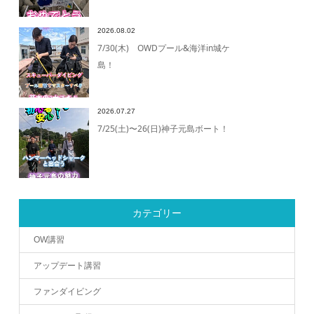
2026.08.02
7/30(木) OWDプール&海洋in城ケ
島！
2026.07.27
7/25(土)〜26(日)神子元島ボート！
カテゴリー
OW講習
アップデート講習
ファンダイビング