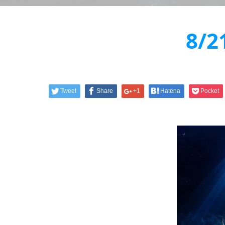
8/
Tweet
Share
+1
Hatena
Pocket