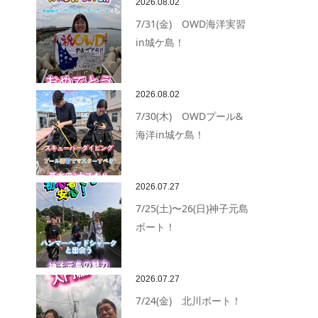
2026.08.02
7/31(金) OWD海洋実習
in城ケ島！
2026.08.02
7/30(木) OWDプール&
海洋in城ケ島！
2026.07.27
7/25(土)〜26(日)神子元島
ボート！
2026.07.27
7/24(金) 北川ボート！