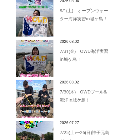
2026.08.04
8/1(土) オープンウォー
ター海洋実習in城ケ島！
2026.08.02
7/31(金) OWD海洋実習
in城ケ島！
2026.08.02
7/30(木) OWDプール&
海洋in城ケ島！
2026.07.27
7/25(土)〜26(日)神子元島