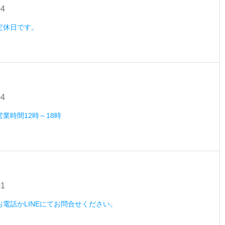
04
）定休日です。
04
営業時間12時～18時
01
）お電話かLINEにてお問合せください。