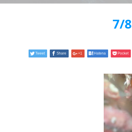
7
Tweet
Share
+1
Hatena
Pocket