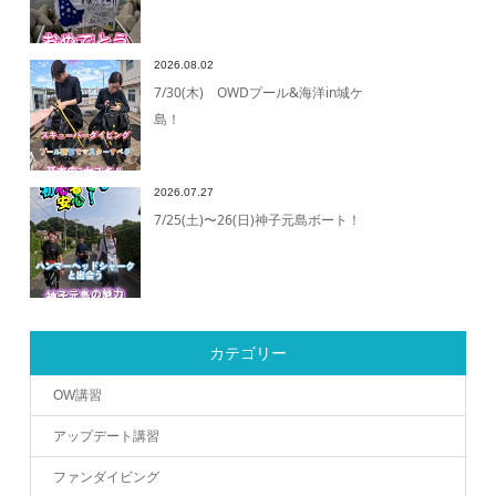
2026.08.02
7/30(木) OWDプール&海洋in城ケ
島！
2026.07.27
7/25(土)〜26(日)神子元島ボート！
カテゴリー
OW講習
アップデート講習
ファンダイビング