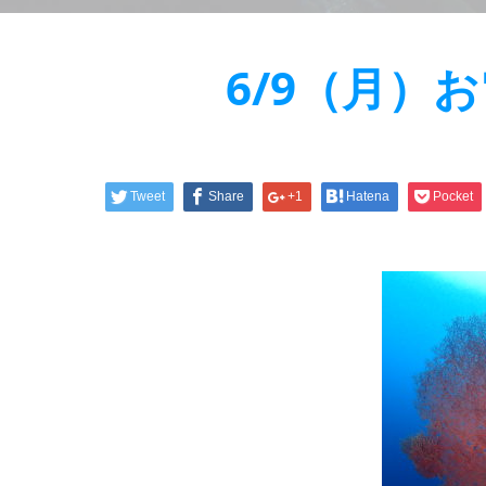
6/9（月）
Tweet
Share
+1
Hatena
Pocket