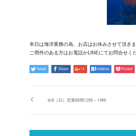
本日は海洋業務の為、お店はお休みさせて頂き
ご用件のある方はお電話かLINEにてお問合せく
Tweet
Share
+1
Hatena
Pocket
6/8（日）営業時間12時～19時