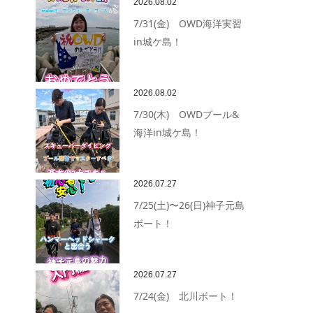
2026.08.02
7/31(金) OWD海洋実習
in城ケ島！
2026.08.02
7/30(木) OWDプール&
海洋in城ケ島！
2026.07.27
7/25(土)〜26(日)神子元島
ボート！
2026.07.27
7/24(金) 北川ボート！