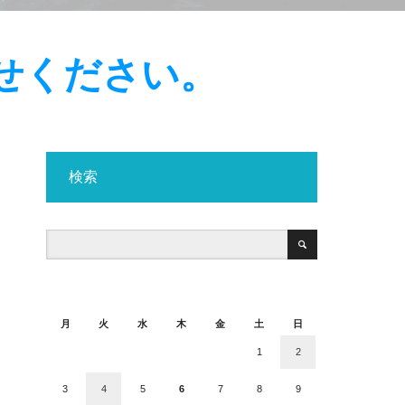
合せください。
検索
2026年8月
月
火
水
木
金
土
日
1
2
3
4
5
6
7
8
9