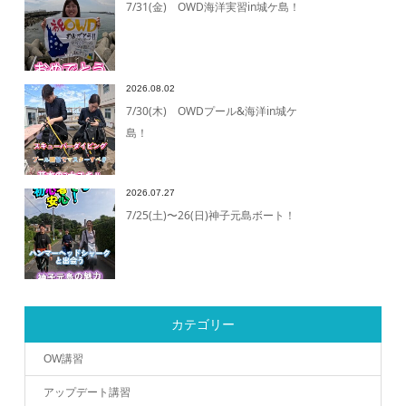
7/31(金) OWD海洋実習in城ケ島！
2026.08.02
7/30(木) OWDプール&海洋in城ケ
島！
2026.07.27
7/25(土)〜26(日)神子元島ボート！
カテゴリー
OW講習
アップデート講習