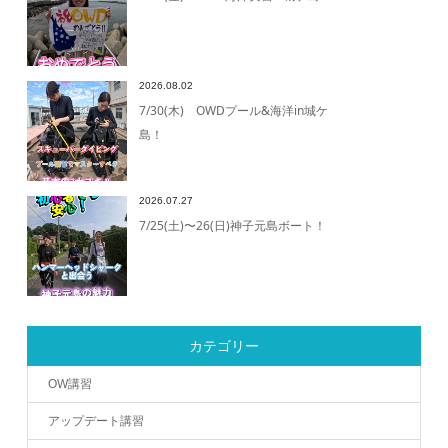
2026.08.02
7/30(木) OWDプール&海洋in城ケ
島！
2026.07.27
7/25(土)〜26(日)神子元島ボート！
カテゴリー
OW講習
アップデート講習