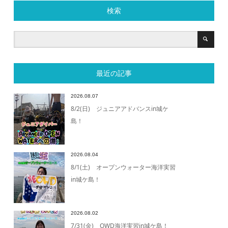
検索
最近の記事
2026.08.07
8/2(日) ジュニアアドバンスin城ケ
島！
2026.08.04
8/1(土) オープンウォーター海洋実習
in城ケ島！
2026.08.02
7/31(金) OWD海洋実習in城ケ島！