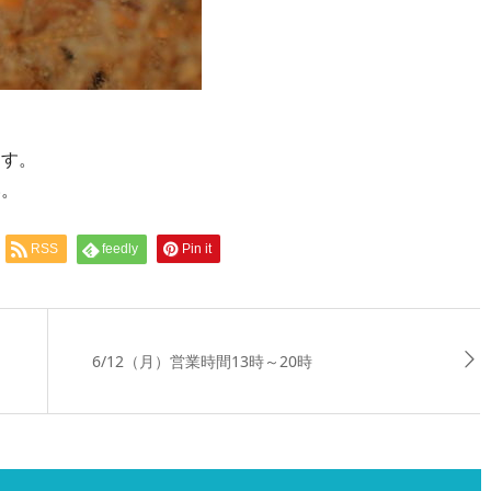
ます。
い。
RSS
feedly
Pin it
6/12（月）営業時間13時～20時