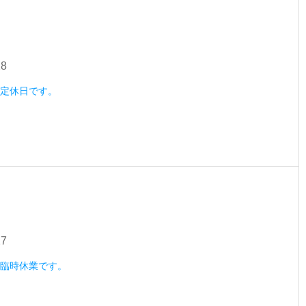
28
水）定休日です。
27
火）臨時休業です。