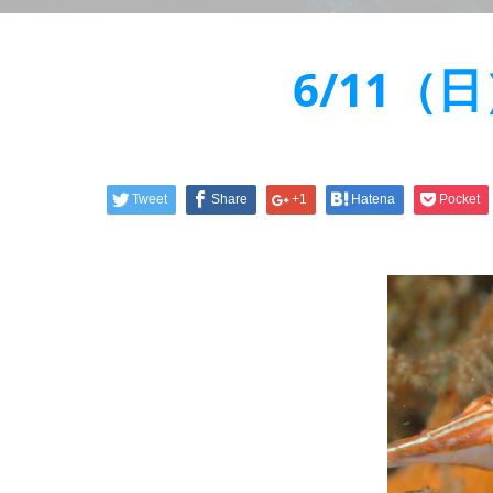
6/11
Tweet
Share
+1
Hatena
Pocket