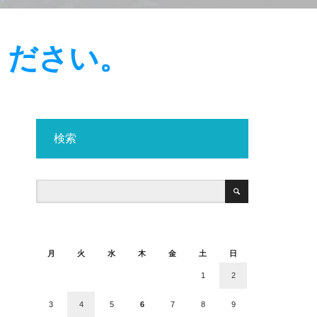
ください。
検索
2026年8月
月
火
水
木
金
土
日
1
2
3
4
5
6
7
8
9