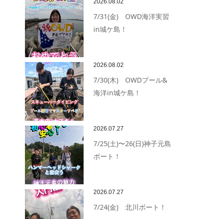
2026.08.02
7/31(金) OWD海洋実習
in城ケ島！
2026.08.02
7/30(木) OWDプール&
海洋in城ケ島！
2026.07.27
7/25(土)〜26(日)神子元島
ボート！
2026.07.27
7/24(金) 北川ボート！