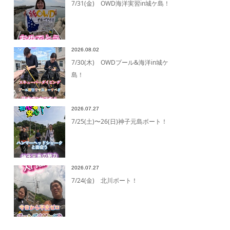
7/31(金) OWD海洋実習in城ケ島！
2026.08.02
7/30(木) OWDプール&海洋in城ケ
島！
2026.07.27
7/25(土)〜26(日)神子元島ボート！
2026.07.27
7/24(金) 北川ボート！