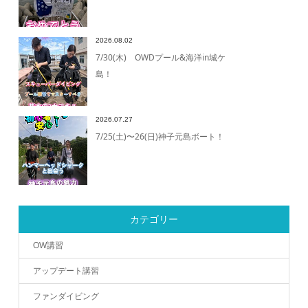
2026.08.02
7/30(木) OWDプール&海洋in城ケ
島！
2026.07.27
7/25(土)〜26(日)神子元島ボート！
カテゴリー
OW講習
アップデート講習
ファンダイビング