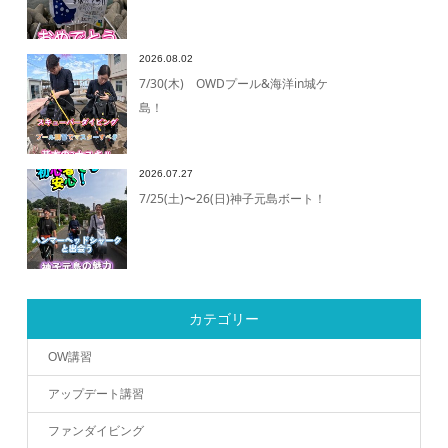
2026.08.02
7/30(木) OWDプール&海洋in城ケ
島！
2026.07.27
7/25(土)〜26(日)神子元島ボート！
カテゴリー
OW講習
アップデート講習
ファンダイビング