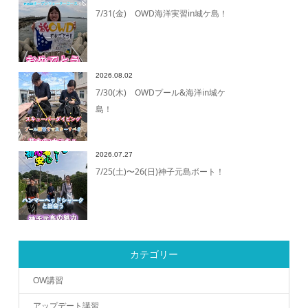
7/31(金) OWD海洋実習in城ケ島！
2026.08.02
7/30(木) OWDプール&海洋in城ケ
島！
2026.07.27
7/25(土)〜26(日)神子元島ボート！
カテゴリー
OW講習
アップデート講習