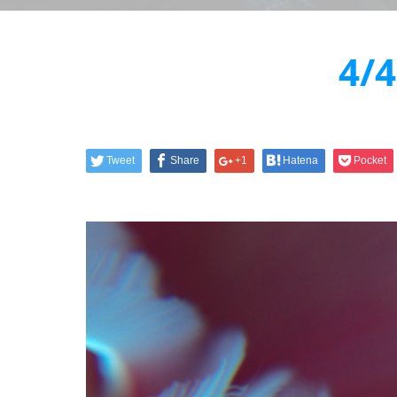
4
Tweet
Share
+1
Hatena
Pocket