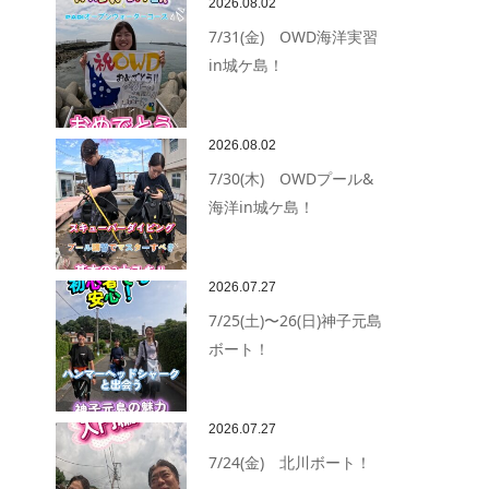
2026.08.02
7/31(金) OWD海洋実習
in城ケ島！
2026.08.02
7/30(木) OWDプール&
海洋in城ケ島！
2026.07.27
7/25(土)〜26(日)神子元島
ボート！
2026.07.27
7/24(金) 北川ボート！