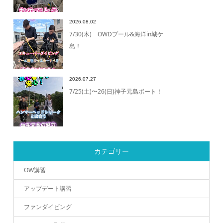
2026.08.02
7/30(木) OWDプール&海洋in城ケ
島！
2026.07.27
7/25(土)〜26(日)神子元島ボート！
カテゴリー
OW講習
アップデート講習
ファンダイビング