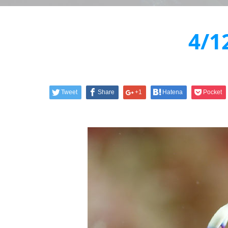
4/
Tweet
Share
+1
Hatena
Pocket