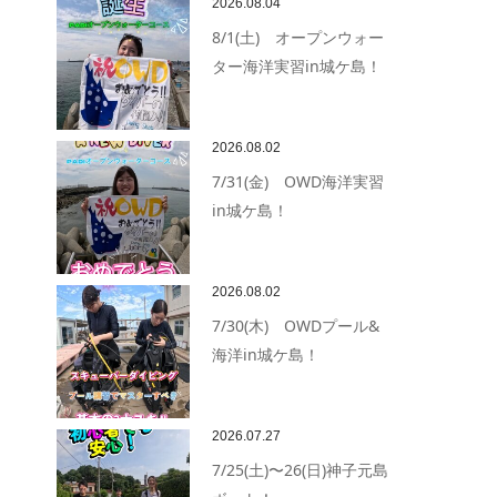
2026.08.04
8/1(土) オープンウォー
ター海洋実習in城ケ島！
2026.08.02
7/31(金) OWD海洋実習
in城ケ島！
2026.08.02
7/30(木) OWDプール&
海洋in城ケ島！
2026.07.27
7/25(土)〜26(日)神子元島